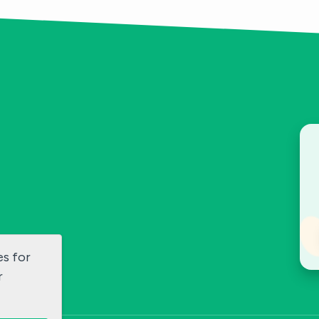
es for
r