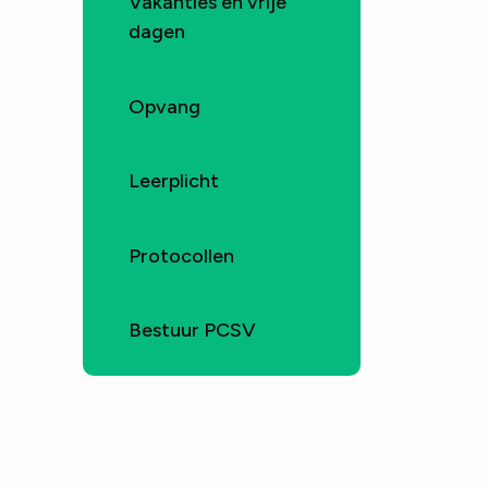
Vakanties en vrije
dagen
Opvang
Leerplicht
Protocollen
Bestuur PCSV